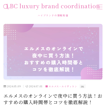
LBC luxury brand coordination
ハイブランドの情報発信
MENU
HOME
お問い合わせ
プライバシーポリシー
運営者情報
利用規約／特定商取引法に基づく表記
2024.05.09
2024.07.01
エルメス・ルイヴィトン
PR
エルメスのオンラインで夜中に買う方法！お
すすめの購入時間帯とコツを徹底解説！