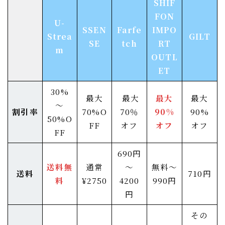
SHIF
FON
U-
SSEN
Farfe
IMPO
Strea
GILT
SE
tch
RT
m
OUTL
ET
30%
最大
最大
最大
最大
～
割引率
70%O
70％
90%
90%
50%O
FF
オフ
オフ
オフ
FF
690円
送料無
通常
～
無料～
送料
710円
料
¥2750
4200
990円
円
その