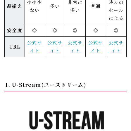
やや少
非常に
時々の
品揃え
多い
普通
ない
多い
セール
による
安全度
◎
◎
◎
◎
◎
公式サ
公式サ
公式サ
公式サ
公式サ
URL
イト
イト
イト
イト
イト
1. U-Stream(ユーストリーム)