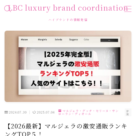
LBC luxury brand coordination
ハイブランドの情報発信
MENU
HOME
お問い合わせ
プライバシーポリシー
運営者情報
利用規約／特定商取引法に基づく表記
マルジェラ・グッチ・セリーヌ・サン
P
2024.07.30
2025.07.04
ローラン・ディオール
R
【2026最新】マルジェラの激安通販ランキ
ングTOP５！