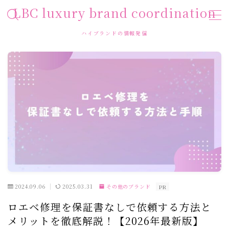
LBC luxury brand coordination
ハイブランドの情報発信
MENU
HOME
お問い合わせ
プライバシーポリシー
運営者情報
利用規約／特定商取引法に基づく表記
2024.09.06
2025.03.31
その他のブランド
PR
ロエベ修理を保証書なしで依頼する方法と
メリットを徹底解説！【2026年最新版】